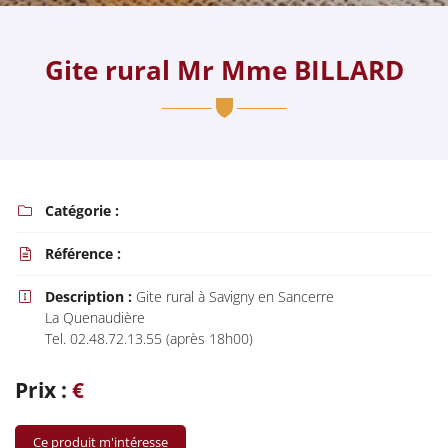
Gite rural Mr Mme BILLARD
En cochant cette case, vous consentez à recevoir nos propositions commerciales à
l'adresse email indiqué ci-dessus. Vous pouvez vous désinscrire à tout moment en
utilisant
le formulaire de désinscription
.
Inscription
Catégorie :

Référence :

Description :
Gite rural à Savigny en Sancerre

La Quenaudière
Tel. 02.48.72.13.55 (après 18h00)
Prix :
€
Ce produit m'intéresse