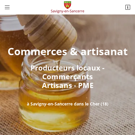


2 rue de la Mairie
18240 Savigny-en-Sancerre
02 48 78 50 90
Commerces & artisanat
Producteurs locaux -
Commerçants
Artisans - PME
Adresse email de réception

à Savigny-en-Sancerre dans le Cher (18)
Recopier le code ci-contre

Rafraîchir le captcha
