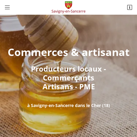


2 rue de la Mairie
18240 Savigny-en-Sancerre
02 48 78 50 90
Commerces & artisanat
Producteurs locaux -
Commerçants
Artisans - PME
Adresse email de réception

à Savigny-en-Sancerre dans le Cher (18)
Recopier le code ci-contre

Rafraîchir le captcha
