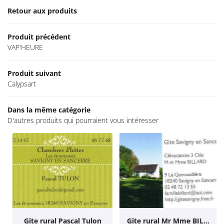
Retour aux produits
CULTURE
Restez info
EN IMAGES
Produit précédent
ACTUALITÉS
VAP'HEURE
Inscription Newsle
CONTACT
Produit suivant
Calypsart
Dans la même catégorie
D'autres produits qui pourraient vous intéresser
Gite rural Pascal Tulon
Gite rural Mr Mme BILLARD