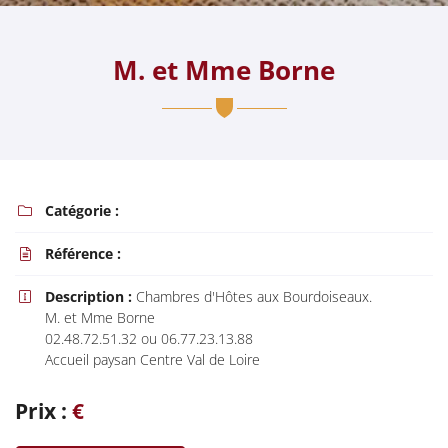
M. et Mme Borne
En cochant cette case, vous consentez à recevoir nos propositions commerciales à
l'adresse email indiqué ci-dessus. Vous pouvez vous désinscrire à tout moment en
utilisant
le formulaire de désinscription
.
Inscription
Catégorie :

Référence :

Description :
Chambres d'Hôtes aux Bourdoiseaux.

M. et Mme Borne
02.48.72.51.32 ou 06.77.23.13.88
Accueil paysan Centre Val de Loire
Prix :
€